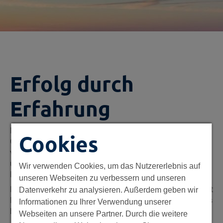
Erfolg durch
Erfahrung
Mit Wirkung zum 30. September 2025 hat Doric die
Cookies
Geschäftsbereiche Immobilien und Erneuerbare Energien
vollständig auf die „Quadoro“ Tochtergesellschaften
übertragen, die bereits seit mehreren Jahren für diese
Wir verwenden Cookies, um das Nutzererlebnis auf
Bereiche verantwortlich sind.
unseren Webseiten zu verbessern und unseren
Doric selbst wird sich künftig auf das professionelle Asset
Datenverkehr zu analysieren. Außerdem geben wir
Management sowie die vertragsgemäße Veräußerung des
Informationen zu Ihrer Verwendung unserer
bestehenden Transportportfolios konzentrieren.
Webseiten an unsere Partner. Durch die weitere