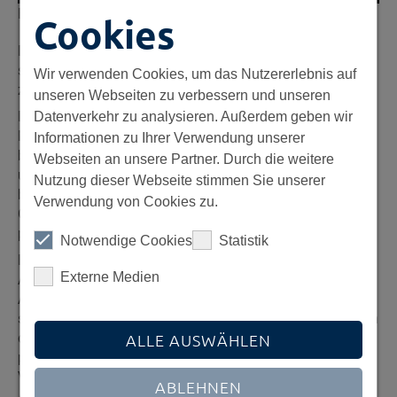
Bild: Copyright Stadt Offenbach/Monika Müller
Cookies
Die Auswahl der Preisträger wurde von einer
siebenköpfigen Jury der Stadt Offenbach unter
Wir verwenden Cookies, um das Nutzererlebnis auf
zahlreichen Bewerbern getroffen.
unseren Webseiten zu verbessern und unseren
Die Doric Gruppe fördert die Leistungsbereitschaft ihrer
Datenverkehr zu analysieren. Außerdem geben wir
Mitarbeitenden und ihren Teamgeist. Das Unternehmen
Informationen zu Ihrer Verwendung unserer
bietet attraktive Arbeitsbedingungen und
Webseiten an unsere Partner. Durch die weitere
unternehmerische Verantwortung – vom Auszubildenden
Nutzung dieser Webseite stimmen Sie unserer
bis zur Fach- und Führungskraft, unabhängig von
Verwendung von Cookies zu.
Geschlecht, Familienverantwortung oder anderer
persönlicher Umstände.
Notwendige Cookies
Statistik
Bernd Reber, Geschäftsführer der Doric GmbH, zur
Externe Medien
Auszeichnung: „Wir freuen uns sehr über die
Auszeichnung der Stadt Offenbach. Unsere Mitarbeiter
sind der Motor der Unternehmensgruppe. Wir binden sie in
das Unternehmen zur Verwirklichung professioneller und
ALLE AUSWÄHLEN
persönlicher Potenziale ein und unterstützen bei der
Vereinbarkeit von Familie und Beruf. Flexible
ABLEHNEN
Arbeitszeitmodelle in jeder Lebensphase sind dabei